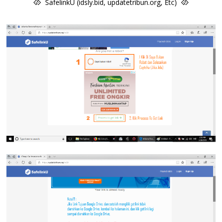
SafelinkU (idsly.bid, updatetribun.org, Etc)